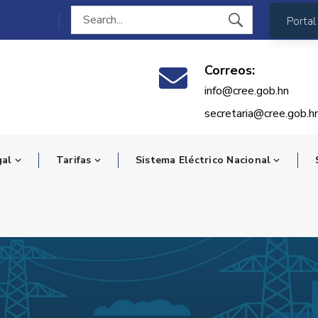
Portal
Correos:
info@cree.gob.hn
secretaria@cree.gob.h
gal
Tarifas
Sistema Eléctrico Nacional