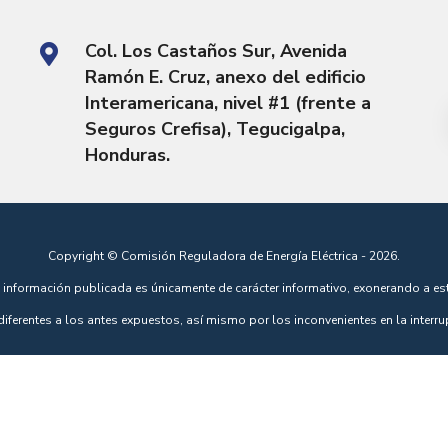
Col. Los Castaños Sur, Avenida
Ramón E. Cruz, anexo del edificio
Interamericana, nivel #1 (frente a
Seguros Crefisa), Tegucigalpa,
Honduras.
Copyright © Comisión Reguladora de Energía Eléctrica - 2026.
 información publicada es únicamente de carácter informativo, exonerando a esta
 diferentes a los antes expuestos, así mismo por los inconvenientes en la interru